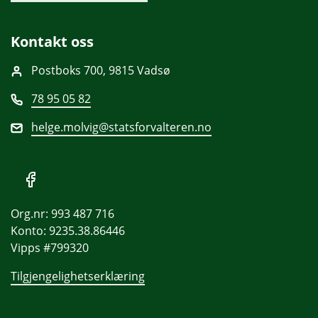
Kontakt oss
Postboks 700, 9815 Vadsø
78 95 05 82
helge.molvig@statsforvalteren.no
Org.nr: 993 487 716
Konto: 9235.38.86446
Vipps #799320
Tilgjengelighetserklæring