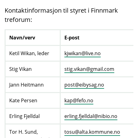
Kontaktinformasjon til styret i Finnmark
treforum:
Navn/verv
E-post
Ketil Wikan, leder
kjwikan@live.no
Stig Vikan
stig.vikan@gmail.com
Jann Heitmann
post@eibysag.no
Kate Persen
kap@fefo.no
Erling Fjelldal
erling.fjelldal@nibio.no
Tor H. Sund,
tosu@alta.kommune.no