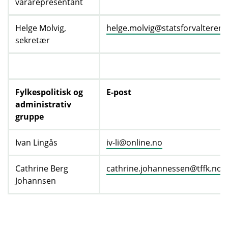
vararepresentant
Helge Molvig,
helge.molvig@statsforvalteren.
sekretær
Fylkespolitisk og
E-post
administrativ
gruppe
Ivan Lingås
iv-li@online.no
Cathrine Berg
cathrine.johannessen@tffk.no
Johannsen