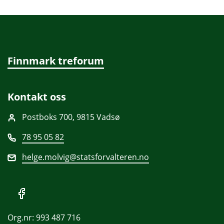
Finnmark treforum
Kontakt oss
Postboks 700, 9815 Vadsø
78 95 05 82
helge.molvig@statsforvalteren.no
Org.nr: 993 487 716